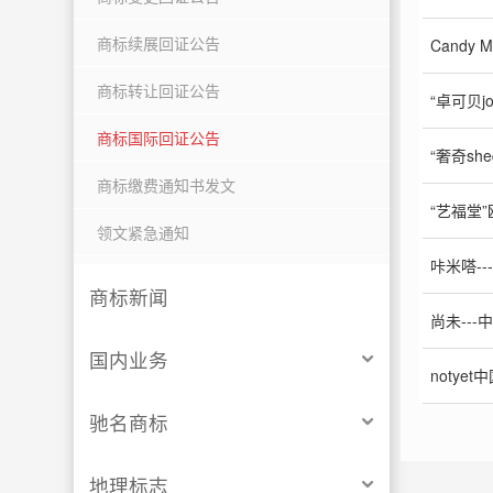
商标续展回证公告
Candy
商标转让回证公告
“卓可贝j
商标国际回证公告
“奢奇sh
商标缴费通知书发文
“艺福堂
领文紧急通知
咔米嗒-
商标新闻
尚未--
国内业务
notye
驰名商标
地理标志